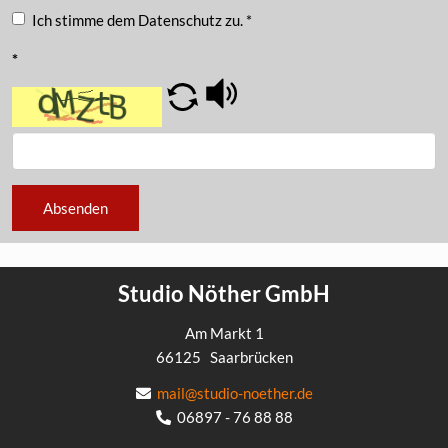
Ich stimme dem Datenschutz zu.
*
*
Absenden
Studio Nöther GmbH
Am Markt 1
66125
Saarbrücken
mail@studio-noether.de
06897 - 76 88 88